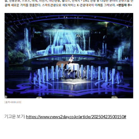
기고문 보기:
https://www.news2day.co.kr/article/20250423500150#