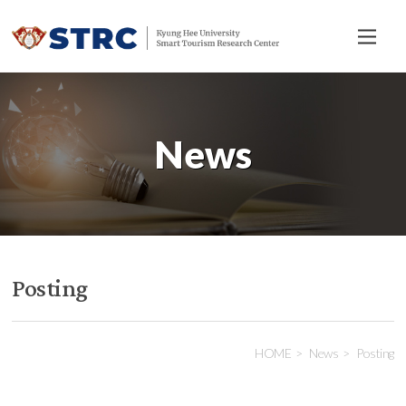
전
체
메
뉴
News
Posting
HOME
News
Posting