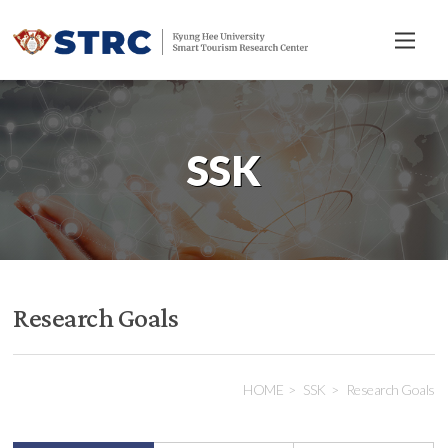
전
체
메
뉴
SSK
Research Goals
HOME
SSK
Research Goals