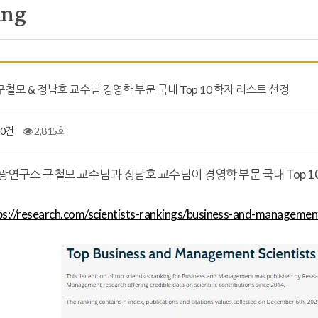
ing
6] 구철모 & 정남호 교수님 경영학 부문 국내 Top 10 학자 리스트 선정
0건
2,815회
광연구소 구철모 교수님과 정남호 교수님이
경영학 부문 국내 Top 
ps://research.com/scientists-rankings/business-and-managemen