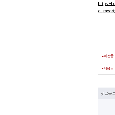
https:/
dium=ori
이전글
다음글
댓글목