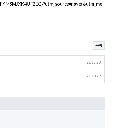
BDCTKMSMJXK4UF2EQ/?utm_source=naver&utm_me
목록
21.12.23
21.10.29