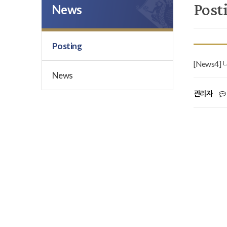
Post
News
Posting
[News4
News
관리자