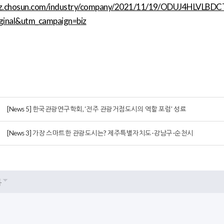
/biz.chosun.com/industry/company/2021/11/19/ODUJ4HLVL
ginal&utm_campaign=biz
[News 5] 한국관광연구학회, ‘전주 관광거점도시의 역할 포럼’ 성료
[News 3] 가장 스마트한 관광도시는? 제주특별자치도-강남구-순천시
록