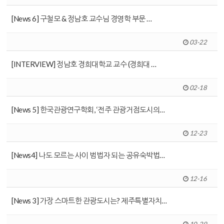
[News 6] 구철모 & 정남호 교수님 경영학 부문 …
03-22
[INTERVIEW] 정남호 경희대학교 교수 (경희대 …
02-18
[News 5] 한국관광연구학회, ‘전주 관광거점도시의…
12-23
[News4] 나도 모르는 사이 범법자 되는 공유숙박법…
12-16
[News 3] 가장 스마트한 관광도시는? 제주특별자치…