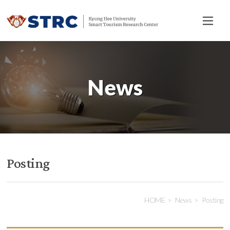
전
체
메
뉴
News
Posting
HOME
News
Posting