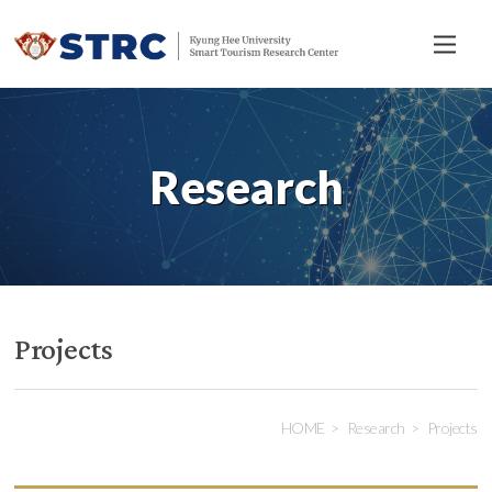
전
체
메
뉴
Research
Projects
HOME
Research
Projects