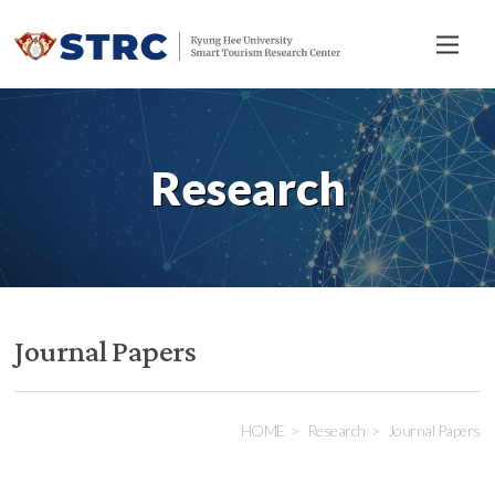
전
체
메
뉴
Research
Journal Papers
HOME
Research
Journal Papers