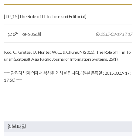
[DJ_15]The Role of IT in Tourism(Editorial)
0건
6,056회
2015-03-19 17:17
본문
Koo, C., Gretzel, U., Hunter, W. C., & Chung, N (2015). The Role of IT in To
urism(Editorial), Asia Pacific Journal of Informationi Systems, 25(1).
*** 관리자 님에 의해서 복사된 게시물 입니다. ( 원본 등록일 : 2015.03.19 17:
17:50) ***
첨부파일