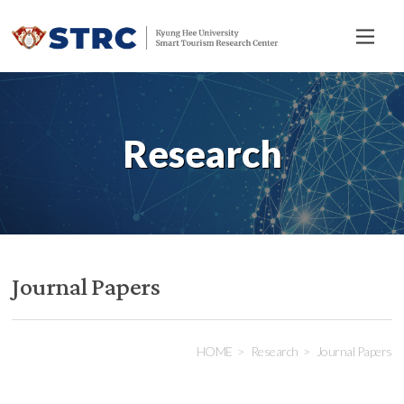
전
체
메
뉴
Research
Journal Papers
HOME
Research
Journal Papers