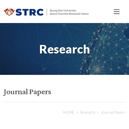
전
체
메
뉴
Research
Journal Papers
HOME
Research
Journal Papers