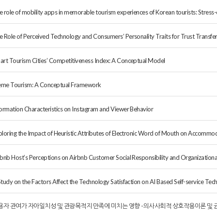
e role of mobility apps in memorable tourism experiences of Korean tourists: Stress
e Role of Perceived Technology and Consumers’ Personality Traits for Trust Transfer
art Tourism Cities’ Competitiveness Index: A Conceptual Model
me Tourism: A Conceptual Framework
formation Characteristics on Instagram and Viewer Behavior
ploring the Impact of Heuristic Attributes of Electronic Word of Mouth on Accommod
rbnb Host’s Perceptions on Airbnb Customer Social Responsibility and Organizational 
Study on the Factors Affect the Technology Satisfaction on AI Based Self-service Tec
용자 관여가 자아일치성 및 관광목적지 만족에 미치는 영향 -의사사회적 상호작용이론 및 