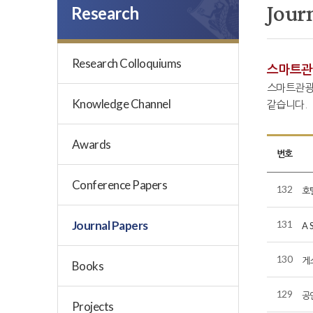
Jour
Research
Research Colloquiums
스마트관
스마트관광
Knowledge Channel
같습니다.
Awards
번호
Conference Papers
132
호
Journal Papers
131
A 
130
게
Books
129
공
Projects