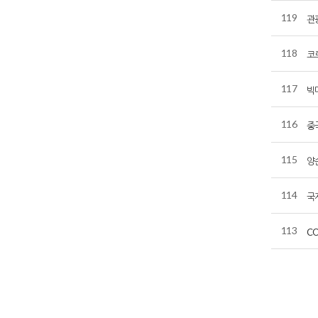
119
관
118
코
117
빅
116
중
115
양
114
국
113
C