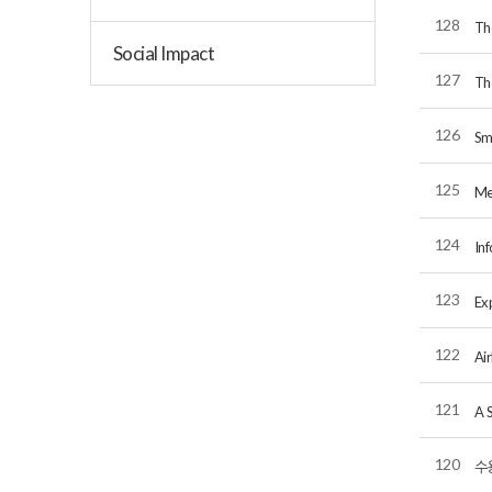
128
Th
Social Impact
127
Th
126
Sm
125
Me
124
In
123
Ex
122
Ai
121
A 
120
수