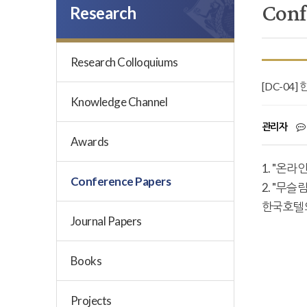
Conf
Research
Research Colloquiums
[DC-0
Knowledge Channel
관리자
Awards
1. "온
Conference Papers
2. "무
한국호텔외
Journal Papers
Books
Projects