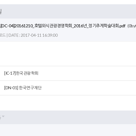
일
8.[DC-04]20161210_호텔외식관광경영학회_2016년_정기추계학술대회.pdf
(0by
 | DATE : 2017-04-11 16:39:00
[IC-17]한국관광학회
[DN-01] 한국연구재단
록