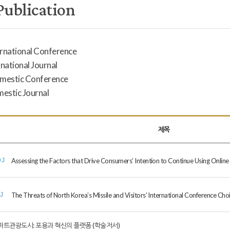
Publication
ernational Conference
rnational Journal
omestic Conference
mestic Journal
제목
Assessing the Factors that Drive Consumers’ Intention to Continue Using Online
DJ
The Threats of North Korea’s Missile and Visitors’ International Conference Cho
IJ
마트관광도시: 포용과 혁신의 플랫폼 (학술저서)