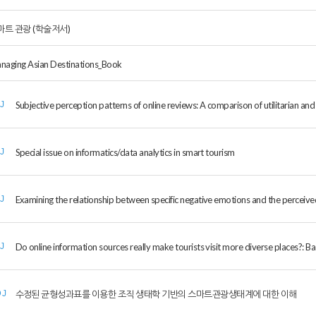
마트 관광 (학술저서)
naging Asian Destinations_Book
Subjective perception patterns of online reviews: A comparison of utilitarian an
IJ
Special issue on informatics/data analytics in smart tourism
IJ
Examining the relationship between specific negative emotions and the perceived
IJ
Do online information sources really make tourists visit more diverse places?: Ba
IJ
수정된 균형성과표를 이용한 조직 생태학 기반의 스마트관광생태계에 대한 이해
DJ