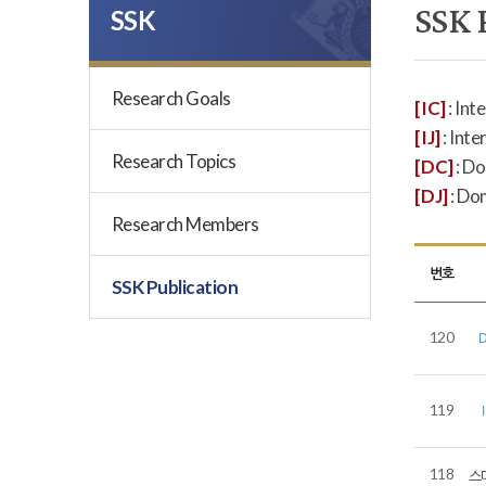
SSK 
SSK
Research Goals
[IC]
: Int
[IJ]
: Inte
Research Topics
[DC]
: D
[DJ]
: Do
Research Members
번호
SSK Publication
120
119
118
스