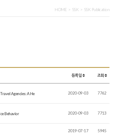
HOME
SSK
SSK Publication
등록일
조회
2020-09-03
7762
 Travel Agencies: A He
2020-09-03
7713
ice Behavior
2019-07-17
5945