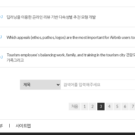
딥러닝을 이용한 온라인 리뷰 기반 다속성별 추천 모형 개발
DJ
Which appeals (ethos, pathos, logos) are the most important for Airbnb users t
IJ
Tourism employee`s balancing work, family, and training in the touri
DJ
가족그리고
처음
1
2
3
4
5
6
7
부
사이트맵