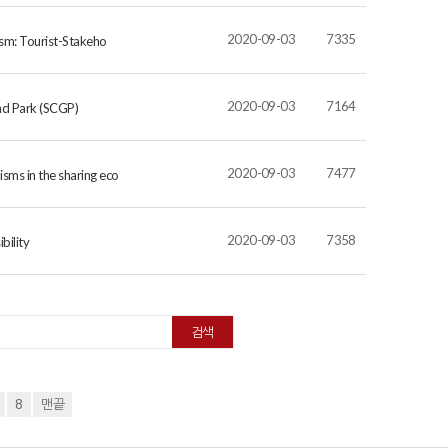
2020-09-03
7335
ism: Tourist-Stakeho
2020-09-03
7164
and Park (SCGP)
2020-09-03
7477
sms in the sharing eco
2020-09-03
7358
bility
8
맨끝