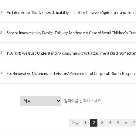
An Interpretive Study on Sustainability in the Link between Agriculture and Tour
IJ
Service Innovation by Design Thinking Methods: A Case of Seoul Children’s Gr
IJ
In Airbnb we trust: Understanding consumers’ trust-attachment building mechani
IJ
Eco-Innovative Museums and Visitors’ Perceptions of Corporate Social Responsi
IJ
처음
1
2
3
4
5
6
7