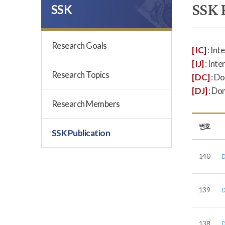
SSK 
SSK
Research Goals
[IC]
: Int
[IJ]
: Inte
Research Topics
[DC]
: D
[DJ]
: Do
Research Members
번호
SSK Publication
140
139
138