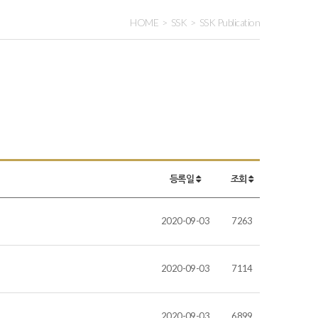
HOME
SSK
SSK Publication
등록일
조회
2020-09-03
7263
2020-09-03
7114
2020-09-03
6899