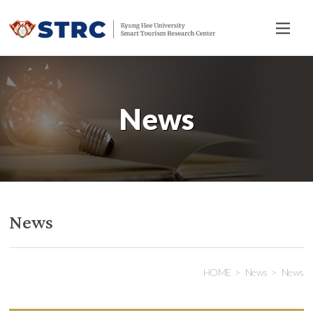
전
체
메
뉴
News
News
HOME
News
News