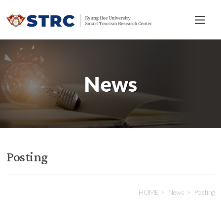
전
체
메
뉴
News
Posting
HOME
News
Posting