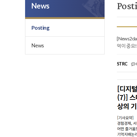
Post
News
Posting
[News2
News
억이 중요!
STRC