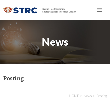
전
체
메
뉴
News
Posting
HOME
News
Posting