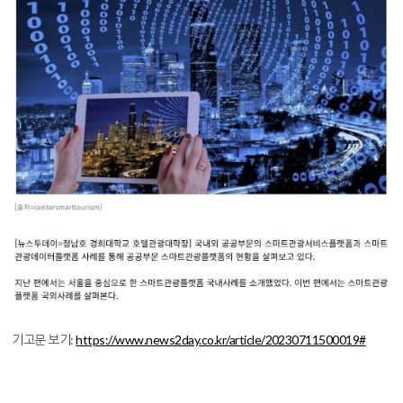
기고문 보기:
https://www.news2day.co.kr/article/20230711500019#