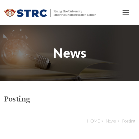
전
체
메
뉴
News
Posting
HOME
News
Posting