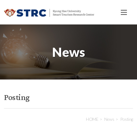
전
체
메
뉴
News
Posting
HOME
News
Posting