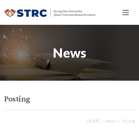
전
체
메
뉴
News
Posting
HOME
News
Posting