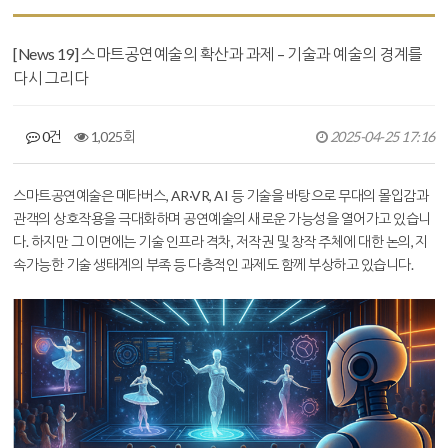
[News 19] 스마트공연예술의 확산과 과제 – 기술과 예술의 경계를
다시 그리다
0건
1,025회
2025-04-25 17:16
본문
스마트공연예술은 메타버스, AR·VR, AI 등 기술을 바탕으로 무대의 몰입감과
관객의 상호작용을 극대화하며 공연예술의 새로운 가능성을 열어가고 있습니
다. 하지만 그 이면에는 기술 인프라 격차, 저작권 및 창작 주체에 대한 논의, 지
속가능한 기술 생태계의 부족 등 다층적인 과제도 함께 부상하고 있습니다.