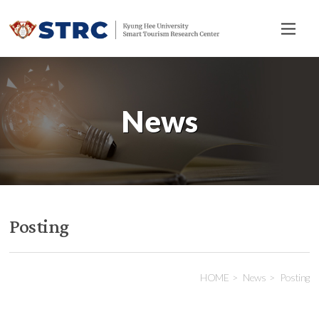
전
체
메
뉴
News
Posting
HOME
News
Posting