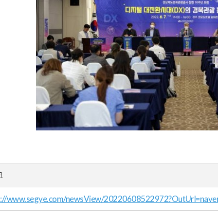
크
s://www.segye.com/newsView/20220608522972?OutUrl=nave