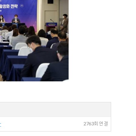
r
2763회 연결