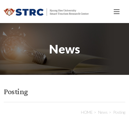
전
체
메
뉴
News
Posting
HOME
News
Posting