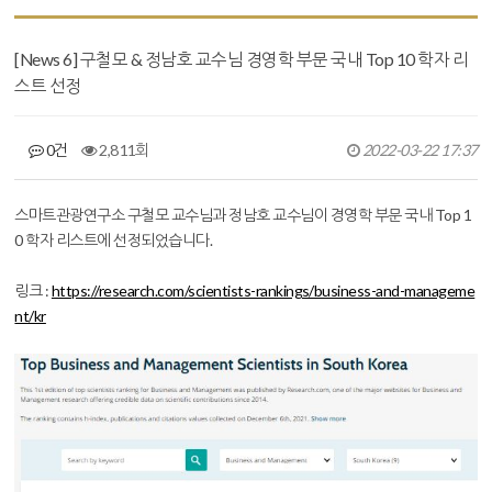
[News 6] 구철모 & 정남호 교수님 경영학 부문 국내 Top 10 학자 리
스트 선정
0건
2,811회
2022-03-22 17:37
본문
스마트관광연구소 구철모 교수님과 정남호 교수님이
경영학 부문 국내 Top 1
0 학자 리스트에 선정되었습니다.
링크 :
https://research.com/scientists-rankings/business-and-manageme
nt/kr