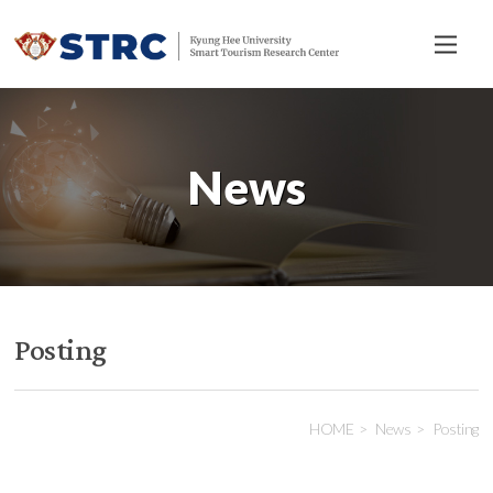
전
체
메
뉴
News
Posting
HOME
News
Posting