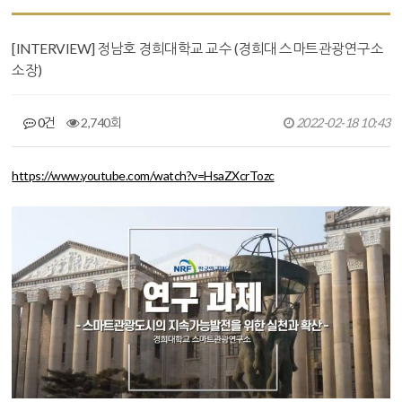
[INTERVIEW] 정남호 경희대학교 교수 (경희대 스마트관광연구소
소장)
0건
2,740회
2022-02-18 10:43
본문
https://www.youtube.com/watch?v=HsaZXcrTozc