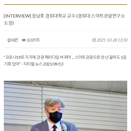
[INTERVIEW] 정남호 경희대학교 교수 (경희대 스마트관광연구소
소장)
0건
3,029회
2021-10-28 13:50
본문
"코로나19로 지자체 관광 패러다임 바뀌어 ... 스마트관광으로 만년 꼴찌도 1등
기회 있어" - 티티엘 뉴스 2021/09/13