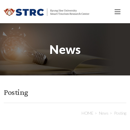
전
체
메
뉴
News
Posting
HOME
News
Posting