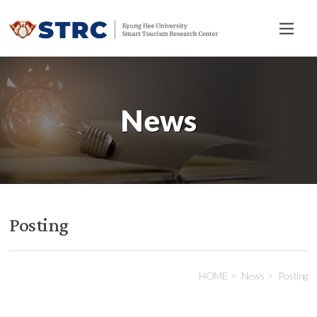
전
체
메
뉴
News
Posting
HOME
News
Posting