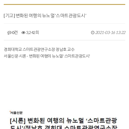
[기고] 변화된 여행의 뉴노멀 ‘스마트관광도시’
0건
3,242회
2021-03-16 13:22
본문
경희대학교 스마트관광연구소장 정남호 교수
서울신문 시론 - 변화된 여행의 뉴노멀 ‘스마트관광도시’