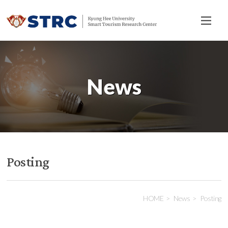
전
체
메
뉴
News
Posting
HOME
News
Posting