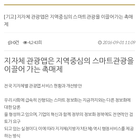
[기고] 지자체 관광앱은 지역중심의 스마트관광을 이끌어가는 촉매
제
0건
4,243회
2016-09-01 11:09
지자체 관광앱은 지역중심의 스마트관광을
본문
이끌어 가는 촉매제
전국 지자체별 관광앱 서비스 현황과 개선방안
우리 사회에 급속히 진행되는 스마트 정보화는 지금까지와는 다른 정보화에
대한 담론
을 형성하고 있으며, 기업의 혁신과 함께 정부의 정보화 정책에도 전면적인 검
토가 요구
되고 있는 실정이다. 이에 따라 지자체(지방자치단체) 역시 행정서비스를 제공
하는 방식