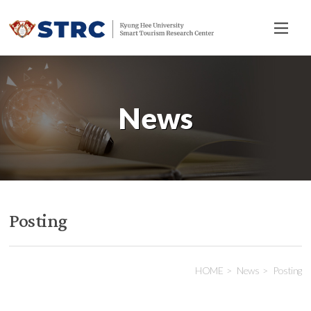
전
체
메
뉴
News
Posting
HOME
News
Posting