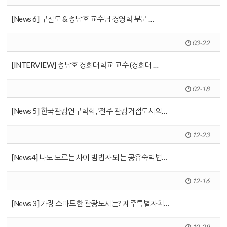
[News 6] 구철모 & 정남호 교수님 경영학 부문 …
03-22
[INTERVIEW] 정남호 경희대학교 교수 (경희대 …
02-18
[News 5] 한국관광연구학회, ‘전주 관광거점도시의…
12-23
[News4] 나도 모르는 사이 범법자 되는 공유숙박법…
12-16
[News 3] 가장 스마트한 관광도시는? 제주특별자치…