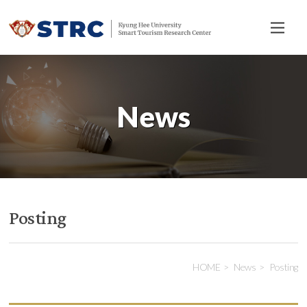
전
체
메
뉴
News
Posting
HOME
News
Posting