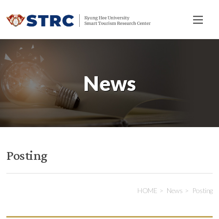
전
체
메
뉴
News
Posting
HOME
News
Posting