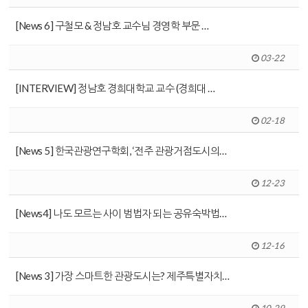
[News 6] 구철모 & 정남호 교수님 경영학 부문 …
03-22
[INTERVIEW] 정남호 경희대학교 교수 (경희대 …
02-18
[News 5] 한국관광연구학회, ‘전주 관광거점도시의…
12-23
[News4] 나도 모르는 사이 범법자 되는 공유숙박법…
12-16
[News 3] 가장 스마트한 관광도시는? 제주특별자치…