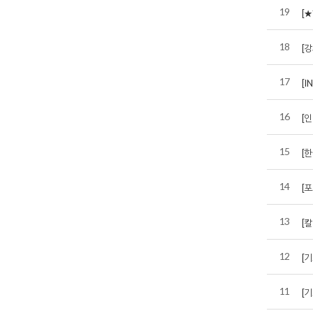
19
[
18
[
17
[I
16
[
15
[
14
[
13
[
12
[
11
[