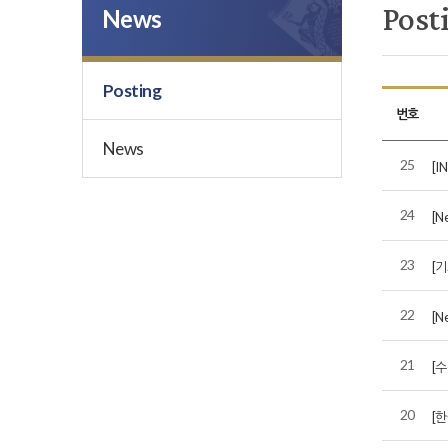
Post
News
Posting
번호
News
25
[
24
[N
23
[
22
[
21
[수
20
[