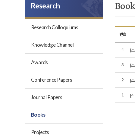
Book
Research
Research Colloquiums
번호
Knowledge Channel
4
[
Awards
3
[
Conference Papers
2
[
1
[
Journal Papers
Books
Projects