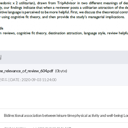
일
the_relevance_of_review_604.pdf
(0byte)
드 | DATE : 2020-09-03 11:24:00
Bidirectional association between leisure time physical activity and well-being: Lo