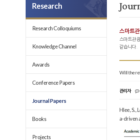
Jour
Research
Research Colloquiums
스마트관
스마트관광
Knowledge Channel
같습니다.
Awards
Will the r
Conference Papers
관리자
Journal Papers
Hlee, S.,
a-driven
Books
Projects