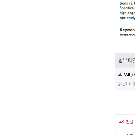
첨부파
Will_
291회 다운로
이전글