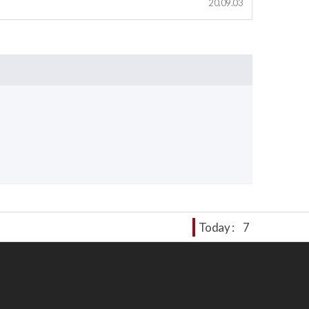
20.09.03
Today :
7