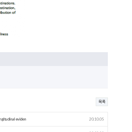
목록
ngitudinal eviden
20.10.05