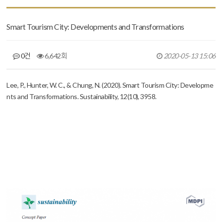
Smart Tourism City: Developments and Transformations
0건
6,642회
2020-05-13 15:06
본문
Lee, P., Hunter, W. C., & Chung, N. (2020). Smart Tourism City: Developme
nts and Transformations.
Sustainability
,
12
(10), 3958.