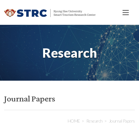
전
체
메
뉴
Research
Journal Papers
HOME
Research
Journal Papers