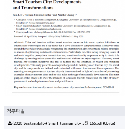
첨부파일
(2020_Sustainability)_Smart_tourism_city_5월_165.pdf
(0byte)