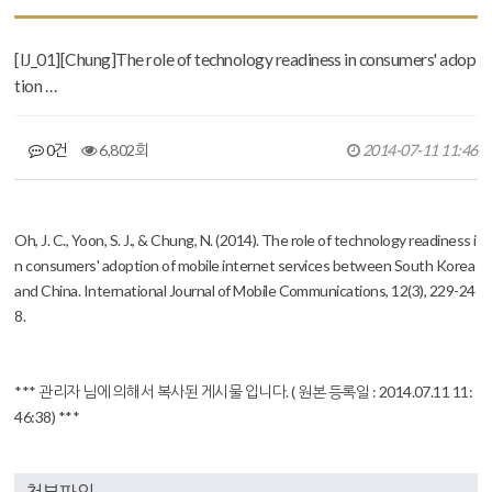
[IJ_01][Chung]The role of technology readiness in consumers' adop
tion …
0건
6,802회
2014-07-11 11:46
본문
Oh, J. C., Yoon, S. J., & Chung, N. (2014). The role of technology readiness i
n consumers' adoption of mobile internet services between South Korea
and China.
International Journal of Mobile Communications
,
12
(3), 229-24
8.
*** 관리자 님에 의해서 복사된 게시물 입니다. ( 원본 등록일 : 2014.07.11 11:
46:38) ***