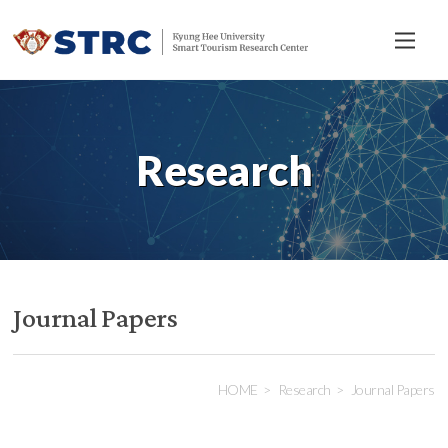
전
체
메
뉴
Research
Journal Papers
HOME
Research
Journal Papers