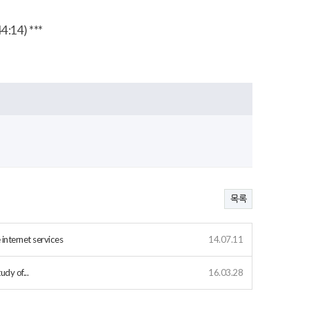
14) ***
목록
internet services
14.07.11
dy of...
16.03.28