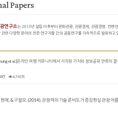
nal Papers
광연구소
는 2013년 설립 이후부터 문화관광, 관광경제, 관광경영, 컨벤션
 관련 다양한 분야의 전문 연구자들 간의 공동연구를 지속적으로 발표하고 있
][Chung et al.]온라인 여행 커뮤니티에서 지각된 가치와 정보공유 만족의
0건
6,741회
이현애, & 구철모. (2014). 관광객의 기술 준비도가 증강현실 관광