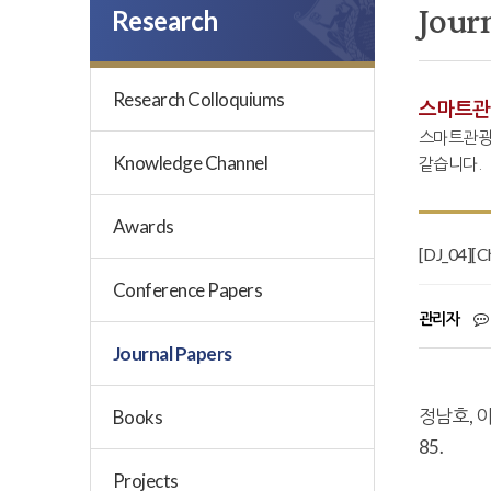
Jour
Research
Research Colloquiums
스마트관
스마트관광
Knowledge Channel
같습니다.
Awards
[DJ_04
Conference Papers
관리자
Journal Papers
정남호, 
Books
85.
Projects