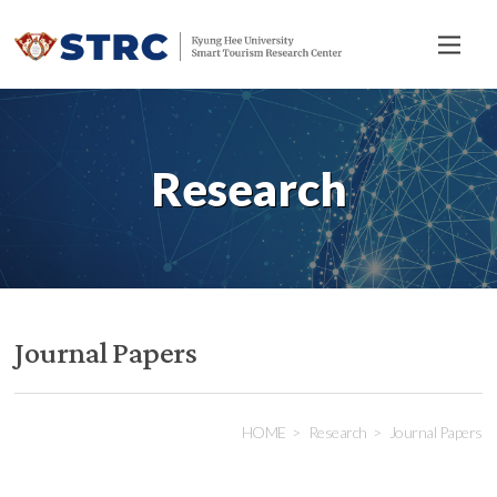
전
체
메
뉴
Research
Journal Papers
HOME
Research
Journal Papers