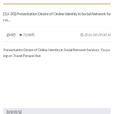
[DJ-30] Presentation Desire of Online Identity in Social Network Se
rvi…
0건
7,034회
2016-08-09 00:54
본문
Presentation Desire of Online Identity in Social Network Services : Focus
ing on Travel Perspective
첨부파일