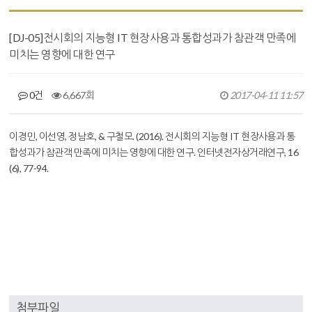
[DJ-05]전시회의 지능형 IT 현장사용과 통합성과가 참관객 만족에
미치는 영향에 대한 연구
0건
6,667회
2017-04-11 11:57
본문
이경민, 이선영, 정남호, & 구철모. (2016). 전시회의 지능형 IT 현장사용과 통
합성과가 참관객 만족에 미치는 영향에 대한 연구.
인터넷전자상거래연구
,
16
(6), 77-94.
첨부파일