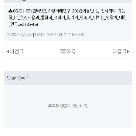
05.[DJ-05](인터넷전자상거래연구_2016)이경민_등_전시회의_지능
형_IT_현장사용과_통합적_성과가_참가자_만족에_미치는_영향에_대한
_연구.pdf
(0byte)
|
290회 다운로드
DATE : 2017-04-11 11:57:00
이전글
목록
다음글
댓글목록
등록된 댓글이 없습니다.