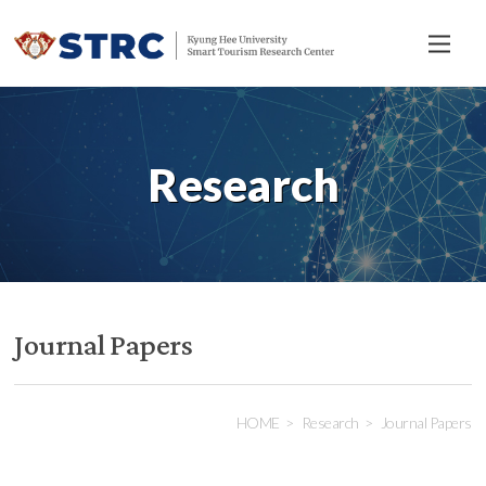
전
체
메
뉴
Research
Journal Papers
HOME
Research
Journal Papers