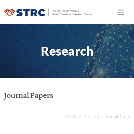
전
체
메
뉴
Research
Journal Papers
HOME
Research
Journal Papers