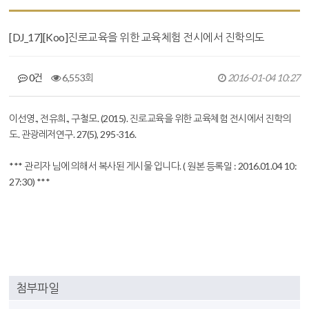
[DJ_17][Koo]진로교육을 위한 교육체험 전시에서 진학의도
0건
6,553회
2016-01-04 10:27
본문
이선영., 전유희., 구철모. (2015). 진로교육을 위한 교육체험 전시에서 진학의
도. 관광레저연구. 27(5), 295-316.
*** 관리자 님에 의해서 복사된 게시물 입니다. ( 원본 등록일 : 2016.01.04 10:
27:30) ***
첨부파일