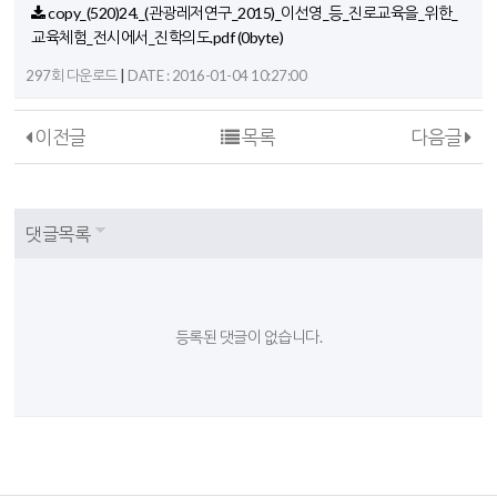
copy_(520)24._(관광레저연구_2015)_이선영_등_진로교육을_위한_
교육체험_전시에서_진학의도.pdf
(0byte)
|
297회 다운로드
DATE : 2016-01-04 10:27:00
이전글
목록
다음글
댓글목록
등록된 댓글이 없습니다.