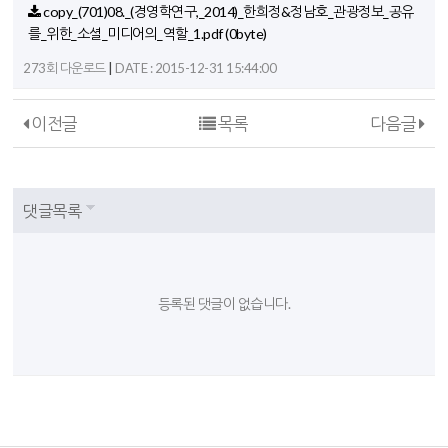
copy_(701)08._(경영학연구,_2014)_한희정&정남호_관광정보_공유
를_위한_소셜_미디어의_역할_1.pdf
(0byte)
|
273회 다운로드
DATE : 2015-12-31 15:44:00
이전글
목록
다음글
댓글목록
등록된 댓글이 없습니다.