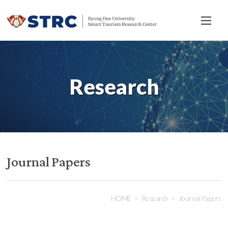
전
체
메
뉴
Research
Journal Papers
HOME
Research
Journal Papers