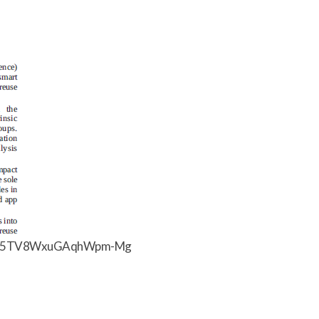
i85TV8WxuGAqhWpm-Mg