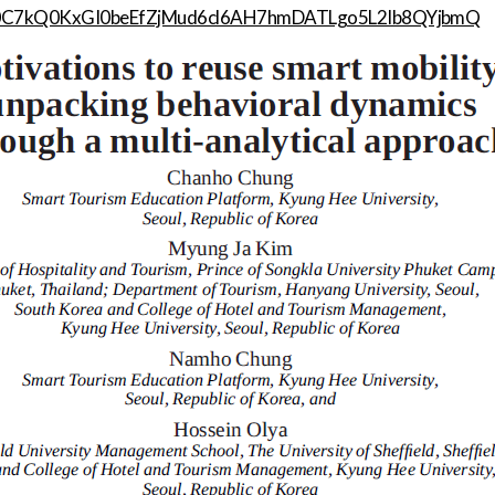
C7kQ0KxGI0beEfZjMud6cl6AH7hmDATLgo5L2Ib8QYjbmQ