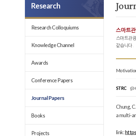
Jour
Research
Research Colloquiums
스마트관
스마트관광
Knowledge Channel
같습니다.
Awards
Motivation
Conference Papers
STRC
Journal Papers
Chung, C.
a multi-a
Books
link:
http
Projects