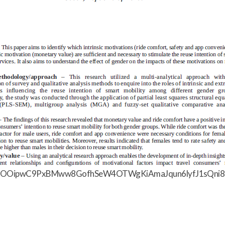
IcOOipwC9PxBMww8GofhSeW4OTWgKiAmaJqun6lyfJ1sQn