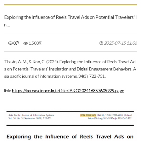
Exploring the Influence of Reels Travel Ads on Potential Travelers' I
n…
0건
1,503회
2025-07-15 11:06
본문
Thazin, A. M., & Koo, C. (2024). Exploring the Influence of Reels Travel Ad
s on Potential Travelers' Inspiration and Digital Engagement Behaviors.
A
sia pacific journal of information systems
,
34
(3), 722-751.
link:
https://koreascience.kr/article/JAKO202416857605929.page