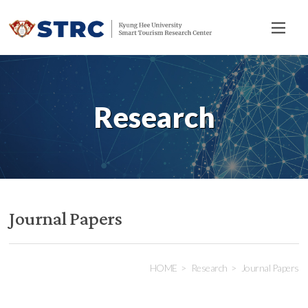
전
체
메
뉴
Research
Journal Papers
HOME
Research
Journal Papers