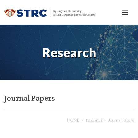
전
체
메
뉴
Research
Journal Papers
HOME
Research
Journal Papers