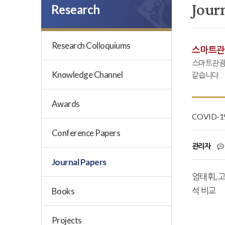
Jour
Research
Research Colloquiums
스마트관
스마트관광
Knowledge Channel
같습니다.
Awards
COVID
Conference Papers
관리자
Journal Papers
엄태휘, 
석 비교
Books
Projects