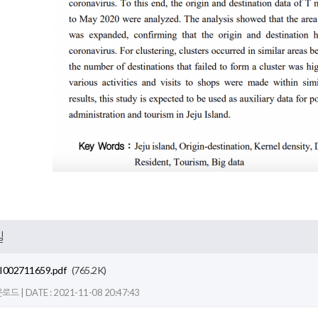
일
I002711659.pdf
(765.2K)
드 | DATE : 2021-11-08 20:47:43