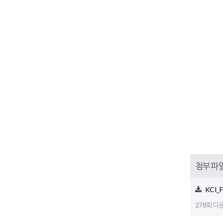
첨부파
KCI_F
278회 다운로