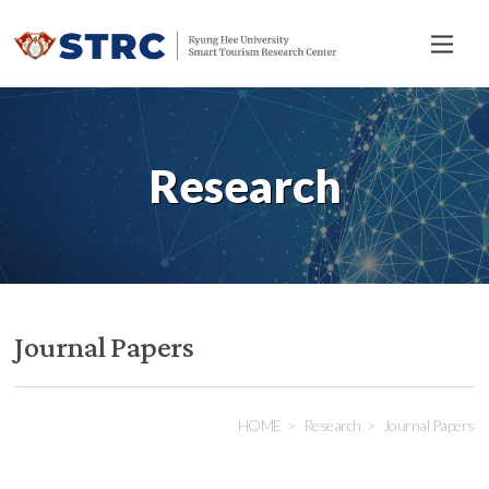
전
체
메
뉴
Research
Journal Papers
HOME
Research
Journal Papers