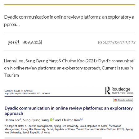
Dyadic communication in online review platforms: an exploratory a
pproa…
0건
6,630회
2021-02-01 12:13
본문
Hanna Lee , Sung-Byung Yang & Chulmo Koo (2021): Dyadic communicati
on in online review platforms: an exploratory approach, Current Issues in
Tourism