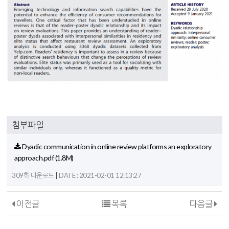
첨부파일
Dyadic communication in online review platforms an exploratory
approach.pdf
(1.8M)
|
309회 다운로드
DATE : 2021-02-01 12:13:27
이전글
목록
다음글