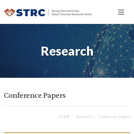
전
체
메
뉴
Research
Conference Papers
HOME
Research
Conference Papers