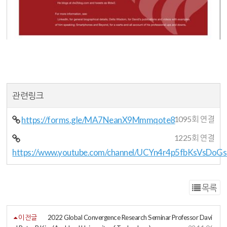
관련링크
https://forms.gle/MA7NeanX9Mmmqote8
1095회 연결
1225회 연결
https://www.youtube.com/channel/UCYn4r4p5fbKsVsDo
목록
이전글
2022 Global Convergence Research Seminar Professor Davi