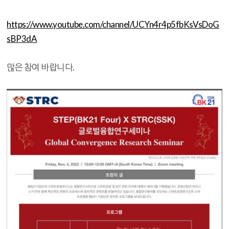
https://www.youtube.com/channel/UCYn4r4p5fbKsVsDoG
sBP3dA
많은 참여 바랍니다.