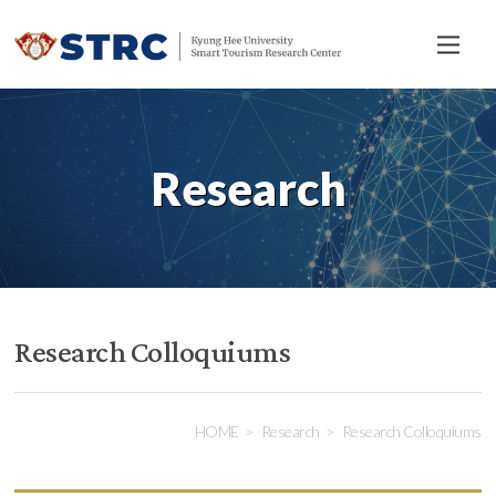
전
체
메
뉴
Research
Research Colloquiums
HOME
Research
Research Colloquiums