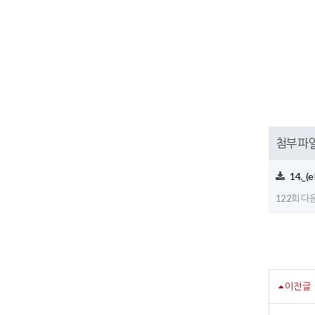
첨부파
14._(
122회 다운로
이전글