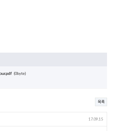
our.pdf
(0byte)
목록
17.09.15