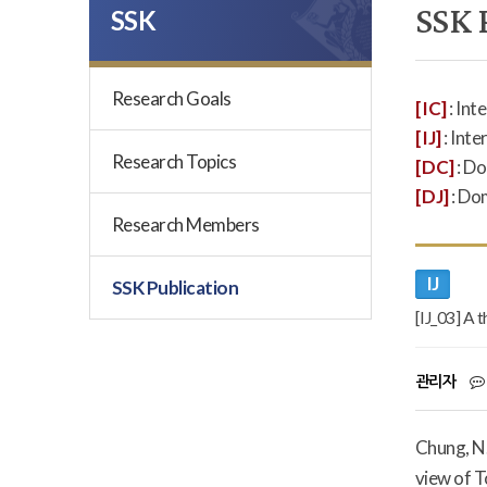
SSK 
SSK
Research Goals
[IC]
: Int
[IJ]
: Inte
Research Topics
[DC]
: D
[DJ]
: Do
Research Members
IJ
SSK Publication
[IJ_03] A 
관리자
Chung, N.
view of T