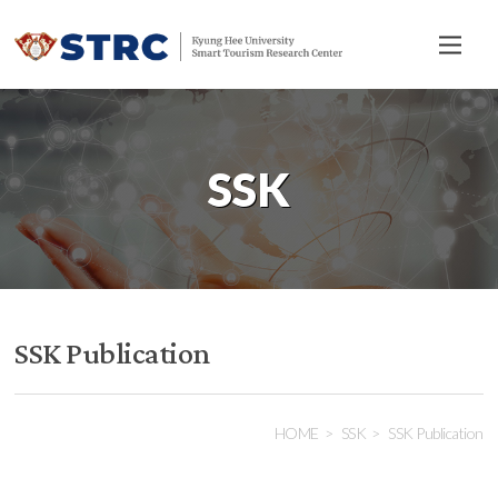
전
체
메
뉴
SSK
SSK Publication
HOME
SSK
SSK Publication