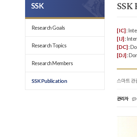
SSK 
SSK
Research Goals
[IC]
: Int
[IJ]
: Inte
Research Topics
[DC]
: D
[DJ]
: Do
Research Members
SSK Publication
스마트 관
관리자