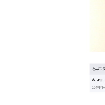
첨부파
78.[
104회 다운로