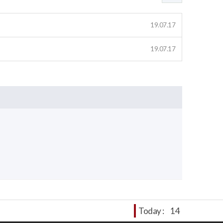
19.07.17
19.07.17
Today :
14