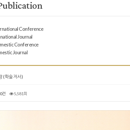
Publication
ernational Conference
rnational Journal
omestic Conference
mestic Journal
광 (학술저서)
0건
5,581회