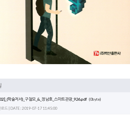
일
B-02]_(학술저서)_구철모_&_정남호_스마트관광_926.pdf
(0byte)
드 | DATE : 2019-07-17 11:45:00